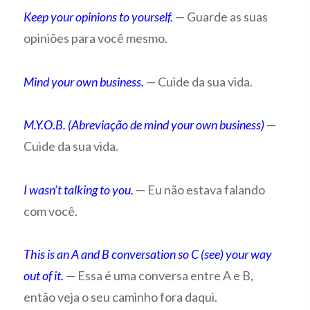
Keep your opinions to yourself.
— Guarde as suas
opiniões para você mesmo.
Mind your own business.
— Cuide da sua vida.
M.Y.O.B. (Abreviação de mind your own business)
—
Cuide da sua vida.
I wasn’t talking to you.
— Eu não estava falando
com você.
This is an A and B conversation so C (see) your way
out of it.
— Essa é uma conversa entre A e B,
então veja o seu caminho fora daqui.