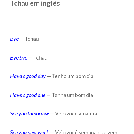
Tchau em inglês
Bye
— Tchau
Bye bye
— Tchau
Have a good day
— Tenha um bom dia
Have a good one
— Tenha um bom dia
See you tomorrow
— Vejo você amanhã
See you next week
— Vejo você semana que vem