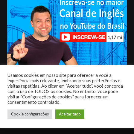
Usamos cookies em nosso site para oferecer a você a
Política de privacidade
|
Termos de uso
experiência mais relevante, lembrando suas preferências e
visitas repetidas. Ao clicar em “Aceitar tudo”, você concorda
com o uso de TODOS os cookies. No entanto, você pode
visitar "Configurações de cookies" para fornecer um
consentimento controlado.
Cookie configurações
Aceitar tudo
© 2022 – Todos Direitos Reservados. Inglês Winner