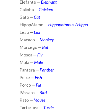
Elefante —
Elephant
Galinha —
Chicken
Gato —
Cat
Hipopótamo —
Hippopotamus / Hippo
Leão —
Lion
Macaco —
Monkey
Morcego —
Bat
Mosca —
Fly
Mula —
Mule
Pantera —
Panther
Peixe —
Fish
Porco —
Pig
Pássaro —
Bird
Rato —
Mouse
Tartaruga —
Turtle