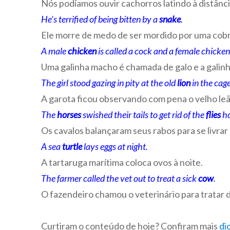
Nós podíamos ouvir cachorros latindo à distânci
He’s terrified of being bitten by a
snake
.
Ele morre de medo de ser mordido por uma cobr
A male
chicken
is called a cock and a female chicken 
Uma galinha macho é chamada de galo e a galinh
The girl stood gazing in pity at the old
lion
in the cage
A garota ficou observando com pena o velho leã
The
horses
swished their tails to get rid of the
flies
ho
Os cavalos balançaram seus rabos para se livrar
A sea
turtle
lays eggs at night.
A tartaruga marítima coloca ovos à noite.
The farmer called the vet out to treat a sick
cow
.
O fazendeiro chamou o veterinário para tratar 
Curtiram o conteúdo de hoje? Confiram mais
di