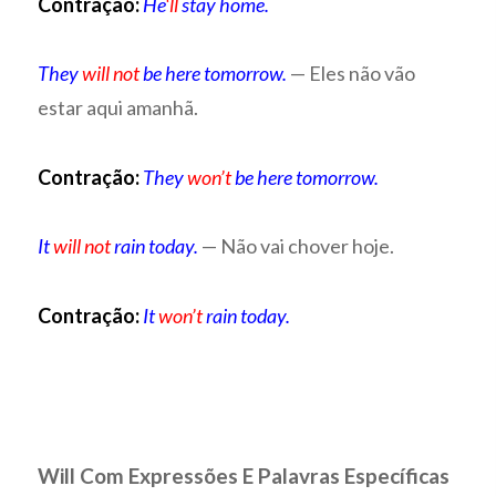
Contração:
He
‘ll
stay home.
They
will
not
be here tomorrow.
— Eles não vão
estar aqui amanhã.
Contração:
They
won’t
be here tomorrow.
It
will not
rain today.
— Não vai chover hoje.
Contração:
It
won’t
rain today.
Will Com Expressões E Palavras Específicas