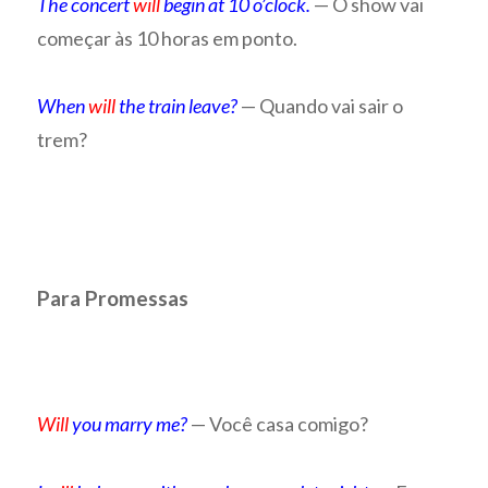
The concert
will
begin at 10 o’clock.
— O show vai
começar às 10 horas em ponto.
When
will
the train leave?
— Quando vai sair o
trem?
Para Promessas
Will
you marry me?
— Você casa comigo?