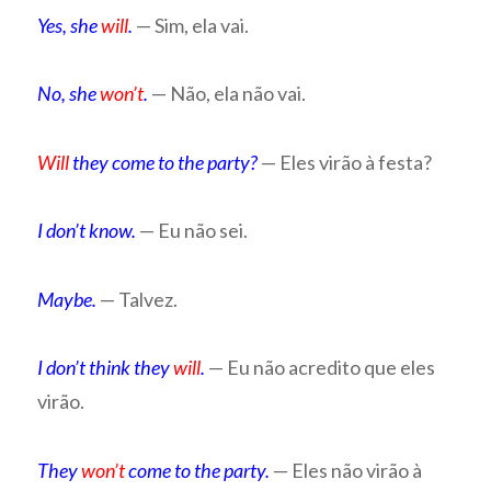
Yes, she
will
.
— Sim, ela vai.
No, she
won’t
.
— Não, ela não vai.
Will
they come to the party?
— Eles virão à festa?
I don’t know.
— Eu não sei.
Maybe.
— Talvez.
I don’t think they
will
.
— Eu não acredito que eles
virão.
They
won’t
come to the party.
— Eles não virão à