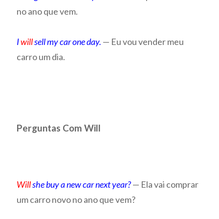
no ano que vem.
I
will
sell my car one day.
— Eu vou vender meu
carro um dia.
Perguntas Com Will
Will
she buy a new car next year?
— Ela vai comprar
um carro novo no ano que vem?