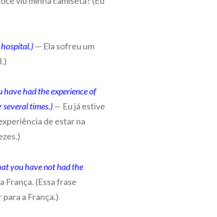
ocê viu minha camiseta? (Eu
hospital.)
— Ela sofreu um
.)
u have had the experience of
 several times.)
— Eu já estive
 experiência de estar na
ezes.)
hat you have not had the
a França. (Essa frase
r para a França.)