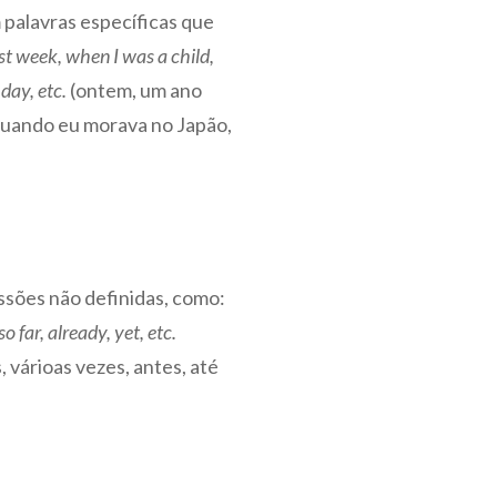
palavras específicas que
ast week, when I was a child,
day, etc.
(ontem, um ano
 quando eu morava no Japão,
sões não definidas, como:
o far, already, yet, etc.
 várioas vezes, antes, até