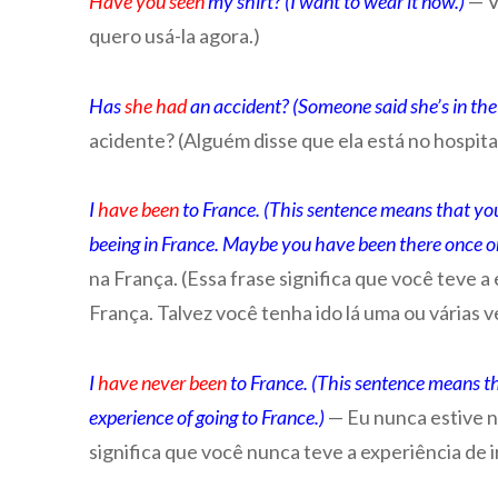
Have you seen
my shirt? (I want to wear it now.)
— V
quero usá-la agora.)
Has
she had
an accident? (Someone said she’s in the 
acidente? (Alguém disse que ela está no hospital
I
have been
to France. (This sentence means that yo
beeing in France. Maybe you have been there once or
na França. (Essa frase significa que você teve a
França. Talvez você tenha ido lá uma ou várias v
I
have
never been
to France. (This sentence means t
experience of going to France.)
— Eu nunca estive n
significa que você nunca teve a experiência de i