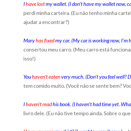
I
have lost
my wallet. (I don’t have my wallet now, ca
perdi minha carteira. (Eu não tenho minha cart
ajudar a encontrar?)
Mary
has fixed
my car. (My car is working now, I’m 
consertou meu carro. (Meu carro está funcionan
isso!)
You
haven’t eaten
very much. (Don’t you feel well? Do
tem comido muito. (Você não se sente bem? Voc
I
haven’t read
his book. (I haven’t had time yet. Wha
livro dele. (Eu não tive tempo ainda. Sobre o que