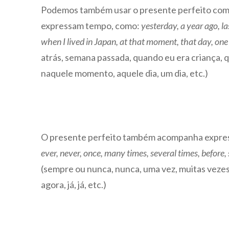
Podemos também usar o presente perfeito com 
expressam tempo, como:
yesterday, a year ago, l
when I lived in Japan, at that moment, that day, one 
atrás, semana passada, quando eu era criança,
naquele momento, aquele dia, um dia, etc.)
O presente perfeito também acompanha expres
ever, never, once, many times, several times, before, s
(sempre ou nunca, nunca, uma vez, muitas vezes,
agora, já, já, etc.)