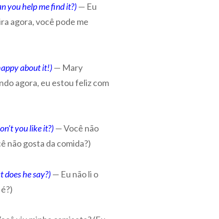
n you help me find it?)
— Eu
eira agora, você pode me
happy about it!)
— Mary
do agora, eu estou feliz com
n’t you like it?)
— Você não
ê não gosta da comida?)
t does he say?)
— Eu não li o
 é?)