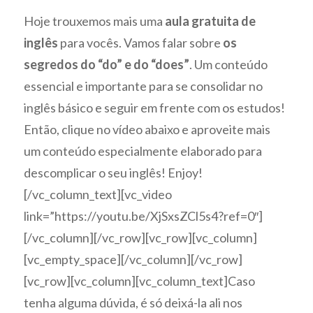
Hoje trouxemos mais uma
aula gratuita de
inglês
para vocês. Vamos falar sobre
os
segredos do “do” e do “does”
. Um conteúdo
essencial e importante para se consolidar no
inglês básico e seguir em frente com os estudos!
Então, clique no vídeo abaixo e aproveite mais
um conteúdo especialmente elaborado para
descomplicar o seu inglês! Enjoy!
[/vc_column_text][vc_video
link=”https://youtu.be/XjSxsZCl5s4?ref=0″]
[/vc_column][/vc_row][vc_row][vc_column]
[vc_empty_space][/vc_column][/vc_row]
[vc_row][vc_column][vc_column_text]Caso
tenha alguma dúvida, é só deixá-la ali nos