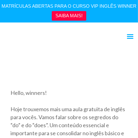
MATRÍCULAS ABERTAS PARA O CURSO VIP INGLÊS WINNER
SAIBA MAIS!
INGLÊS BÁSICO | Os segredos do “Do” e “Does”
Hello, winners!
Hoje trouxemos mais uma aula gratuita de inglês
para vocês. Vamos falar sobre os segredos do
“do” e do “does”. Um conteúdo essencial e
importante para se consolidar no inglês básico e