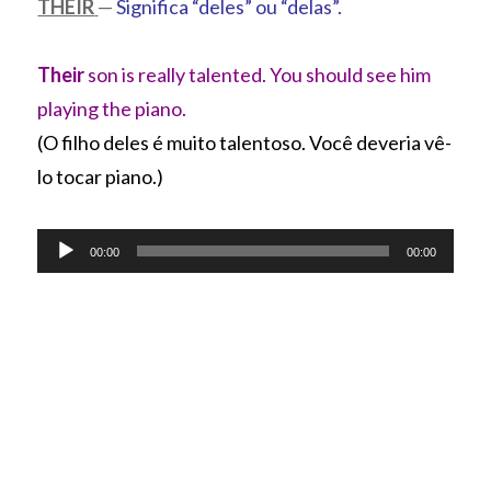
THEIR
—
Significa “deles” ou “delas”.
Their
son is really talented. You should see him
playing the piano.
(O filho deles é muito talentoso. Você deveria vê-
lo tocar piano.)
Tocador
00:00
00:00
de
áudio