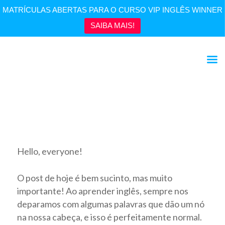
MATRÍCULAS ABERTAS PARA O CURSO VIP INGLÊS WINNER
SAIBA MAIS!
There, Their, They’re | Para não confundir
Hello, everyone!
O post de hoje é bem sucinto, mas muito
importante! Ao aprender inglês, sempre nos
deparamos com algumas palavras que dão um nó
na nossa cabeça, e isso é perfeitamente normal.