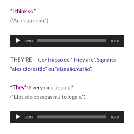
áudio
“I think so.”
(“Acho que sim.”)
Tocador
00:00
00:00
de
áudio
THEY’RE
—
Contração de “They are”. Significa
“eles são/estão“ ou “elas são/estão”.
“
They’re
very nice people.”
(“Eles são pessoas muito legais.”)
Tocador
00:00
00:00
de
áudio