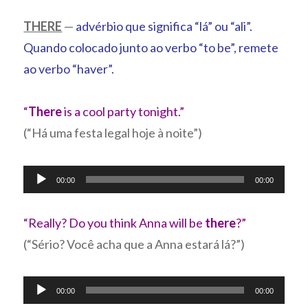
THERE
—
advérbio que significa “lá” ou “ali”.
Quando colocado junto ao verbo “to be”, remete
ao verbo “haver”.
“
There
is a cool party tonight.”
(“Há uma festa legal hoje à noite”)
Tocador
00:00
00:00
de
áudio
“Really? Do you think Anna will be
there
?”
(“Sério? Você acha que a Anna estará lá?”)
Tocador
00:00
00:00
de