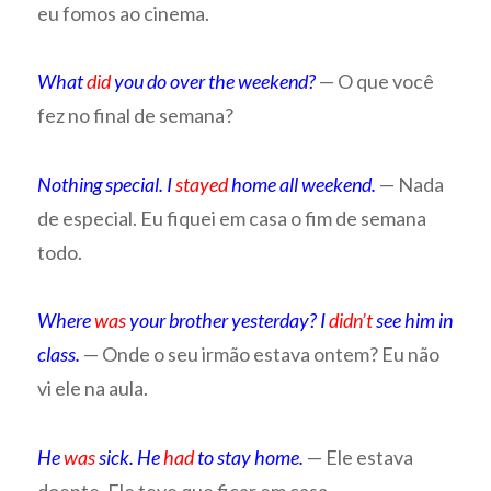
eu fomos ao cinema.
What
did
you do over the weekend?
— O que você
fez no final de semana?
Nothing special. I
stayed
home all weekend.
— Nada
de especial. Eu fiquei em casa o fim de semana
todo.
Where
was
your brother yesterday? I
didn’t
see him in
class.
— Onde o seu irmão estava ontem? Eu não
vi ele na aula.
He
was
sick. He
had
to stay home.
— Ele estava
doente. Ele teve que ficar em casa.