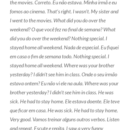
the movies. Correto. Eu não estava. Minha irmã e eu
fomos ao cinema. That’s right. I wasn’t. My sister and
I went to the movies. What did you do over the
weekend? O que você fez no final de semana? What
did you do over the weekend? Nothing special. I
stayed home all weekend. Nada de especial. Eu fiquei
em casa o fim de semana todo. Nothing special. I
stayed home all weekend. Where was your brother
yesterday? I didn’t see him in class. Onde o seu irmão
estava ontem? Eu não vi ele na aula. Where was your
brother yesterday? I didn’t see him in class. He was
sick. He had to stay home. Ele estava doente. Ele teve
que ficar em casa. He was sick. He had to stay home.
Very good. Vamos treinar alguns outros verbos. Listen
and repeat. Escute e repita. I saw a very funny