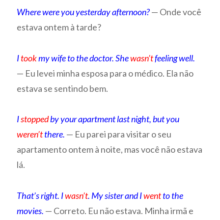
Where were you yesterday afternoon?
— Onde você
estava ontem à tarde?
I
took
my wife to the doctor. She
wasn’t
feeling well.
— Eu levei minha esposa para o médico. Ela não
estava se sentindo bem.
I
stopped
by your apartment last night, but you
weren’t
there.
— Eu parei para visitar o seu
apartamento ontem à noite, mas você não estava
lá.
That’s right. I
wasn’t
. My sister and I
went
to the
movies.
— Correto. Eu não estava. Minha irmã e