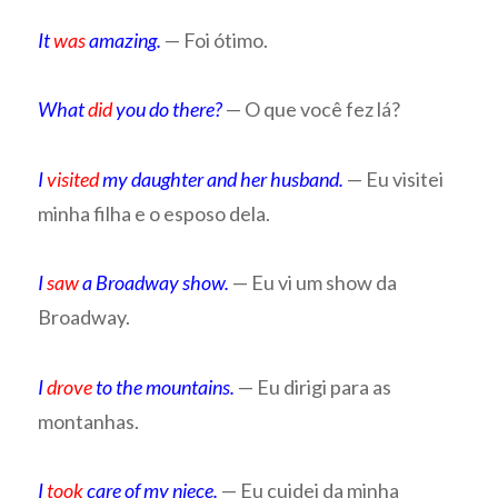
It
was
amazing.
— Foi ótimo.
What
did
you do there?
— O que você fez lá?
I
visited
my daughter and her husband.
— Eu visitei
minha filha e o esposo dela.
I
saw
a Broadway show.
— Eu vi um show da
Broadway.
I
drove
to the mountains.
— Eu dirigi para as
montanhas.
I
took
care of my niece.
— Eu cuidei da minha