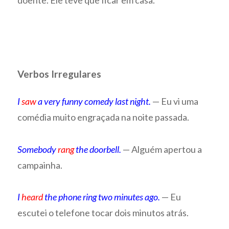
Verbos Irregulares
I
saw
a very funny comedy last night.
— Eu vi uma
comédia muito engraçada na noite passada.
Somebody
rang
the doorbell.
— Alguém apertou a
campainha.
I
heard
the phone ring two minutes ago.
— Eu
escutei o telefone tocar dois minutos atrás.