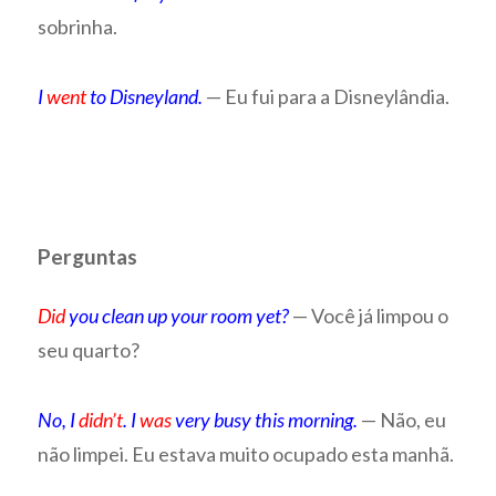
sobrinha.
I
went
to Disneyland.
— Eu fui para a Disneylândia.
Perguntas
Did
you clean up your room yet?
— Você já limpou o
seu quarto?
No, I
didn’t
. I
was
very busy this morning.
— Não, eu
não limpei. Eu estava muito ocupado esta manhã.