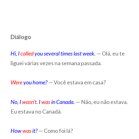
Diálogo
Hi, I
called
you several times last week.
— Olá, eu te
liguei várias vezes na semana passada.
Were
you home?
— Você estava em casa?
No, I
wasn’t
. I
was
in Canada.
— Não, eu não estava.
Eu estava no Canadá.
How
was
it?
— Como foi lá?