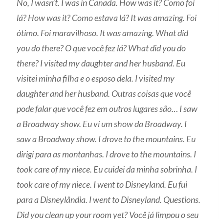
No, I wasn’t. I was in Canada. How was it? Como foi
lá? How was it? Como estava lá? It was amazing. Foi
ótimo. Foi maravilhoso. It was amazing. What did
you do there? O que você fez lá? What did you do
there? I visited my daughter and her husband. Eu
visitei minha filha e o esposo dela. I visited my
daughter and her husband. Outras coisas que você
pode falar que você fez em outros lugares são… I saw
a Broadway show. Eu vi um show da Broadway. I
saw a Broadway show. I drove to the mountains. Eu
dirigi para as montanhas. I drove to the mountains. I
took care of my niece. Eu cuidei da minha sobrinha. I
took care of my niece. I went to Disneyland. Eu fui
para a Disneylândia. I went to Disneyland. Questions.
Did you clean up your room yet? Você já limpou o seu