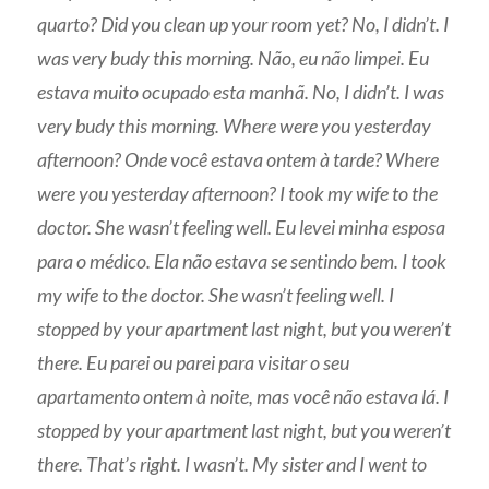
quarto? Did you clean up your room yet? No, I didn’t. I
was very budy this morning. Não, eu não limpei. Eu
estava muito ocupado esta manhã. No, I didn’t. I was
very budy this morning. Where were you yesterday
afternoon? Onde você estava ontem à tarde? Where
were you yesterday afternoon? I took my wife to the
doctor. She wasn’t feeling well. Eu levei minha esposa
para o médico. Ela não estava se sentindo bem. I took
my wife to the doctor. She wasn’t feeling well. I
stopped by your apartment last night, but you weren’t
there. Eu parei ou parei para visitar o seu
apartamento ontem à noite, mas você não estava lá. I
stopped by your apartment last night, but you weren’t
there. That’s right. I wasn’t. My sister and I went to