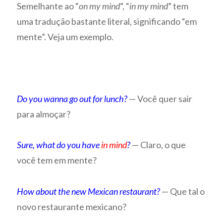
Semelhante ao “
on my mind
”, “
in my mind
” tem
uma tradução bastante literal, significando “em
mente”. Veja um exemplo.
Do you wanna go out for lunch?
— Você quer sair
para almoçar?
Sure, what do you have
in mind
?
— Claro, o que
você tem em mente?
How about the new Mexican restaurant?
— Que tal o
novo restaurante mexicano?