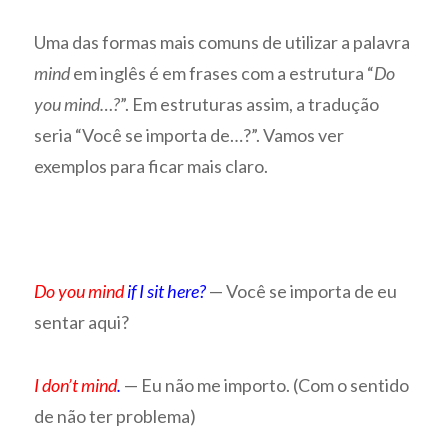
Uma das formas mais comuns de utilizar a palavra
mind
em inglês é em frases com a estrutura “
Do
you mind…?
”. Em estruturas assim, a tradução
seria “Você se importa de…?”. Vamos ver
exemplos para ficar mais claro.
Do you mind
if I sit here?
— Você se importa de eu
sentar aqui?
I don’t mind
.
— Eu não me importo. (Com o sentido
de não ter problema)