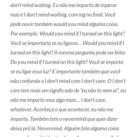
don’t mind waiting. Eu não me importo de esperar
mas é I don’t mind waiting, com ing no final. Você
pode ouvir também would you mind alguma coisa.
Por exemplo. Would you mind if I turned on this light?
Você se importaria se eu ligasse… Would you mind if I
turned on this light? A mesma pergunta pode ser feita:
Do you mind if I turned on this light? Você se importa
se eu ligar essa luz? É importante também que você
não confunda o I don’t mind com I don’t care. O I don’t
care tem mais um significado de “eu não to nem aí”, eu
não me importo mas algo mais… I don’t care,
whatever. Aconteça o que acontecer, eu não me
importo. Também tem o nevermind que quer dizer
deixa prá lá. Nevermind. Alguém fala alguma coisa