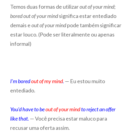
Temos duas formas de utilizar
out of your mind
;
bored out of your mind
significa estar entediado
demais e
out of your mind
pode também significar
estar louco. (Pode ser literalmente ou apenas
informal)
I’m bored
out of my mind
.
— Eu estou muito
entediado.
You’d have to be
out of your mind
to reject an offer
like that.
— Você precisa estar maluco para
recusar uma oferta assim.