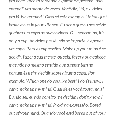
pra você, você tá tentando explicar e a pessoa: “não,
entendi” um monte de vezes. Você diz, “tá, ok, deixa
pra lá. Nevermind.” Olha só este exemplo. I think I just
broke a cup in your kitchen. Eu acho que eu acabei de
quebrar um copo na sua cozinha. OH nevermind, it’s
only a cup. Ah deixa pra lá, não se importa, é apenas
um copo. Para as expressões. Make up your mind é se
decidir. Fazer a sua mente, ou seja, fazer a sua cabeça
mas não no mesmo sentido que a gente tem no
português e sim decidir sobre alguma coisa. Por
exemplo. Which one do you like best? I don’t know, I
can’t make up my mind. Qual deles você gosta mais?
Eu não sei, eu não consigo me decidir. I don’t know, I
can’t make up my mind. Próxima expressão. Bored
out of your mind. Quando você está bored out of your