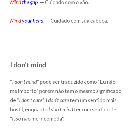
Mind
the gap.
— Cuidado com o vão.
Mind
your head.
— Cuidado com sua cabeça.
I don’t mind
“
I don’t mind
” pode ser traduzido como “Eu não
me importo” porém não tem o mesmo significado
de “
I don’t care
”.
I don’t care
tem um sentido mais
hostil, enquanto
I don’t mind
tem um sentido de
“isso não me incomoda”.