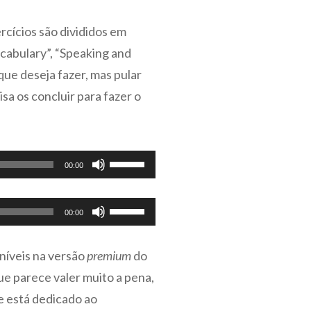
rcícios são divididos em
cabulary”, “Speaking and
que deseja fazer, mas pular
sa os concluir para fazer o
Use
00:00
as
setas
Use
00:00
para
as
cima
setas
níveis na versão
premium
do
ou
para
e parece valer muito a pena,
para
cima
baixo
e está dedicado ao
ou