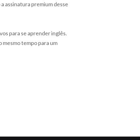
para
 a assinatura premium desse
para
aumentar
baixo
ou
para
diminuir
aumentar
vos para se aprender inglês.
o
ou
ao mesmo tempo para um
volume.
diminuir
o
volume.