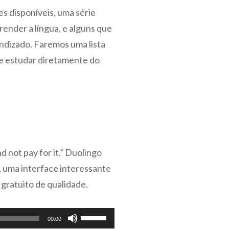
es disponíveis, uma série
render a língua, e alguns que
ndizado. Faremos uma lista
se estudar diretamente do
 not pay for it.” Duolingo
, uma interface interessante
 gratuito de qualidade.
Use
00:00
as