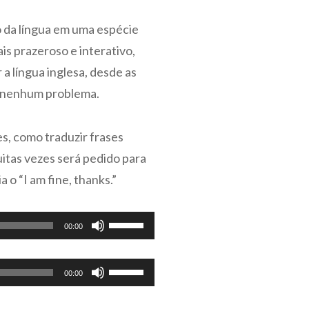
setas
 da língua em uma espécie
para
is prazeroso e interativo,
cima
a língua inglesa, desde as
ou
em nenhum problema.
para
baixo
s, como traduzir frases
para
aumentar
itas vezes será pedido para
ou
 o “I am fine, thanks.”
diminuir
o
Use
00:00
volume.
as
setas
Use
00:00
para
as
cima
setas