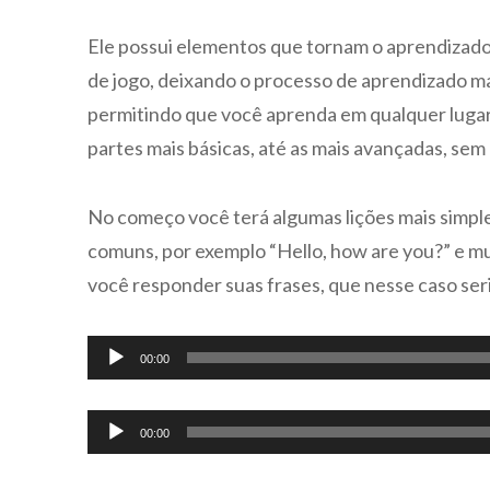
áudio
Ele possui elementos que tornam o aprendizado
de jogo, deixando o processo de aprendizado ma
permitindo que você aprenda em qualquer lugar 
partes mais básicas, até as mais avançadas, s
No começo você terá algumas lições mais simple
comuns, por exemplo “Hello, how are you?” e mu
você responder suas frases, que nesse caso seria
Tocador
00:00
de
áudio
Tocador
00:00
de
áudio