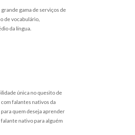
setas
a grande gama de serviços de
para
o de vocabulário,
cima
dio da língua.
ou
para
baixo
para
aumentar
ou
diminuir
o
ilidade única no quesito de
volume.
a com falantes nativos da
al para quem deseja aprender
 falante nativo para alguém