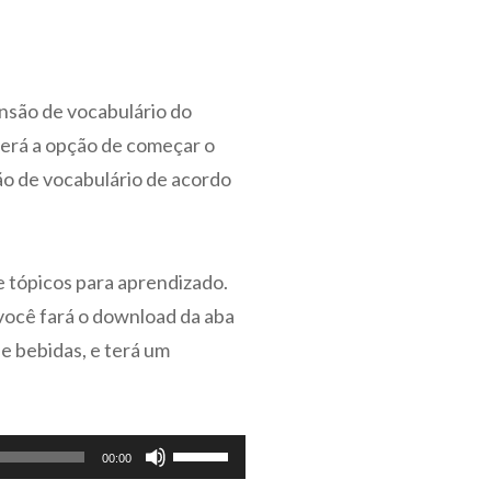
ou
para
para
cima
baixo
ou
para
ansão de vocabulário do
para
aumentar
 terá a opção de começar o
baixo
ou
ão de vocabulário de acordo
para
diminuir
aumentar
o
ou
volume.
diminuir
de tópicos para aprendizado.
o
você fará o download da aba
volume.
 e bebidas, e terá um
Use
00:00
as