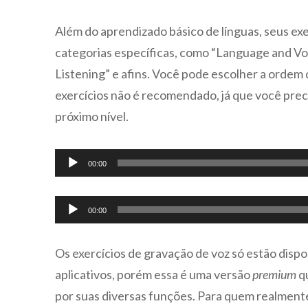
Além do aprendizado básico de línguas, seus exe
categorias específicas, como “Language and Vo
Listening” e afins. Você pode escolher a ordem 
exercícios não é recomendado, já que você preci
próximo nível.
Tocador
00:00
de
áudio
Tocador
00:00
de
áudio
Os exercícios de gravação de voz só estão dispo
aplicativos, porém essa é uma versão
premium
qu
por suas diversas funções. Para quem realment