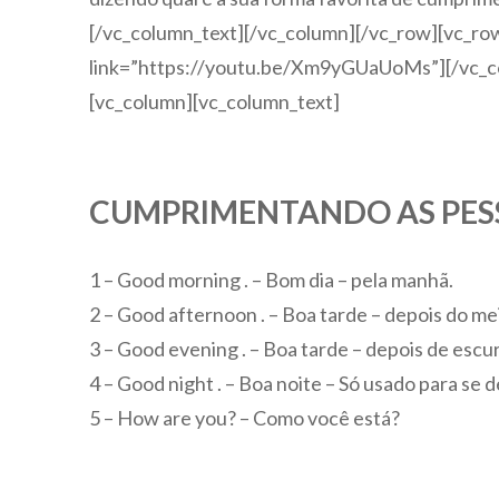
[/vc_column_text][/vc_column][/vc_row][vc_ro
link=”https://youtu.be/Xm9yGUaUoMs”][/vc_c
[vc_column][vc_column_text]
CUMPRIMENTANDO AS PESS
1 – Good morning . – Bom dia – pela manhã.
2 – Good afternoon . – Boa tarde – depois do mei
3 – Good evening . – Boa tarde – depois de escur
4 – Good night . – Boa noite – Só usado para se d
5 – How are you? – Como você está?