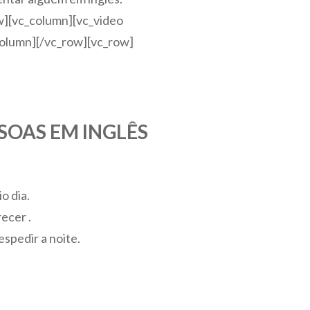
w][vc_column][vc_video
olumn][/vc_row][vc_row]
OAS EM INGLÊS
o dia.
ecer .
espedir a noite.