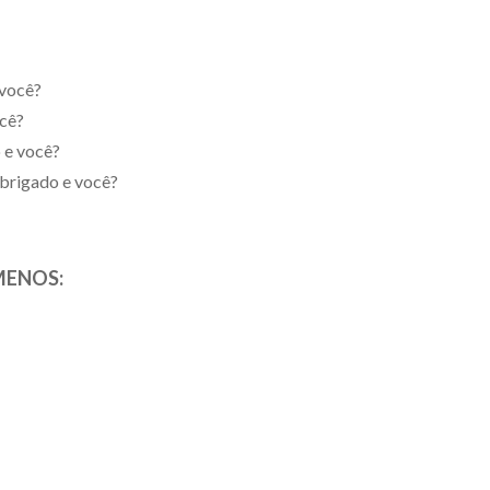
você?
cê?
 e você?
brigado e você?
MENOS: