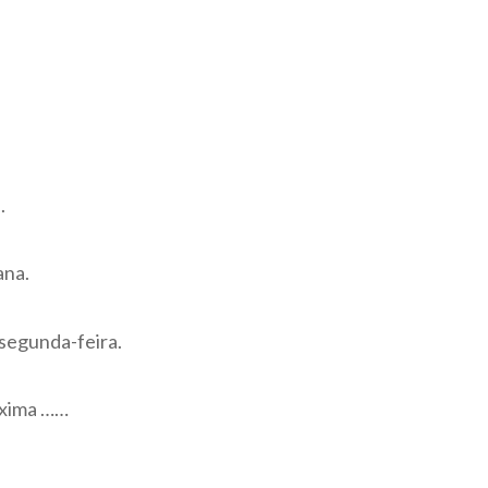
.
ana.
 segunda-feira.
óxima ……