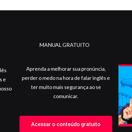
MANUAL GRATUITO
Aprenda a melhorar sua pronúncia,
lês
perder o medo na hora de falar inglês e
s e
ter muito mais segurança ao se
nosso
comunicar.
Acessar o conteúdo gratuito