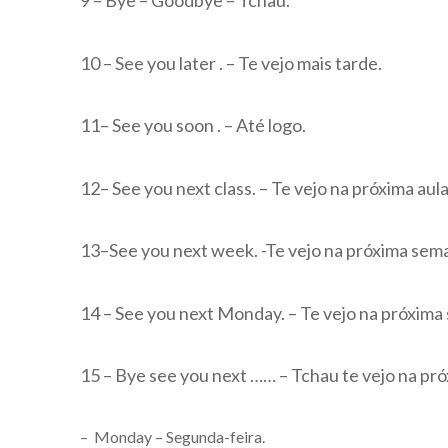
9 – Bye – Goodbye – Tchau.
10 – See you later . – Te vejo mais tarde.
11– See you soon . – Até logo.
12– See you next class. – Te vejo na próxima aula
13–See you next week. -Te vejo na próxima sem
14 – See you next Monday. – Te vejo na próxima
15 – Bye see you next …… – Tchau te vejo na pr
– Monday – Segunda-feira.