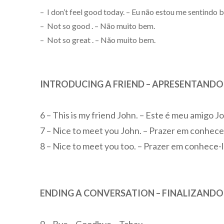
– I don’t feel good today. – Eu não estou me sentindo 
– Not so good . – Não muito bem.
– Not so great . – Não muito bem.
INTRODUCING A FRIEND – APRESENTAND
6 – This is my friend John. – Este é meu amigo J
7 – Nice to meet you John. – Prazer em conhece
8 – Nice to meet you too. – Prazer em conhece-
ENDING A CONVERSATION – FINALIZAND