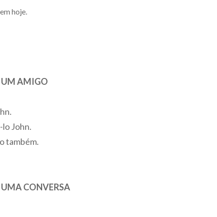
bem hoje.
O UM AMIGO
ohn.
-lo John.
lo também.
O UMA CONVERSA