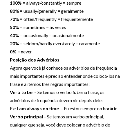
100%
= always/constantly = sempre
80%
= usually/generally = geralmente
70%
= often/frequently = frequentemente
50%
= sometimes = às vezes
40%
= occasionally = ocasionalmente
20%
= seldom/hardly ever/rarely = raramente
0%
= never
Posição dos Advérbios
Agora que você já conhece os advérbios de frequência
mais importantes é preciso entender onde colocá-los na
frase e aí temos três regras importantes:
Verb to be
– Se temos o verbo
to be
na frase, os
advérbios de frequência devem vir depois dele:
Ex: I
am always on time
. – Eu estou sempre no horário.
Verbo principal
– Se temos um verbo principal,
qualquer que seja, você deve colocar o advérbio de