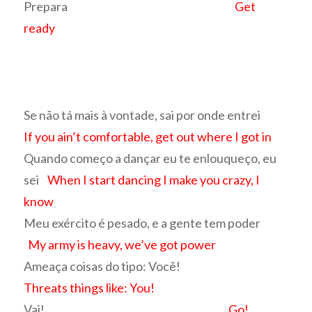
Prepara
Get
ready
Se não tá mais à vontade, sai por onde entrei
If you ain’t comfortable, get out where I got in
Quando começo a dançar eu te enlouqueço, eu
sei
When I start dancing I make you crazy, I
know
Meu exército é pesado, e a gente tem poder
My army is heavy, we’ve got power
Ameaça coisas do tipo: Você!
Threats things like: You!
Vai!
Go!