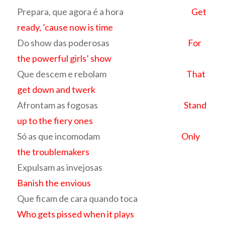
Prepara, que agora é a hora
Get
ready, ’cause now is time
Do show das poderosas
For
the powerful girls’ show
Que descem e rebolam
That
get down and twerk
Afrontam as fogosas
Stand
up to the fiery ones
Só as que incomodam
Only
the troublemakers
Expulsam as invejosas
Banish the envious
Que ficam de cara quando toca
Who gets pissed when it plays