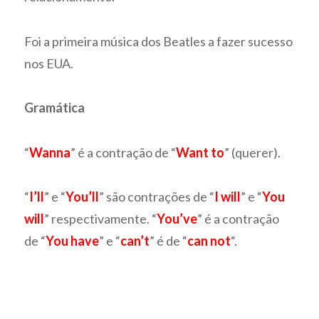
Foi a primeira música dos Beatles a fazer sucesso
nos EUA.
Gramática
“
Wanna
” é a contração de “
Want to
” (querer).
“
I’ll
” e “
You’ll
” são contrações de “
I will
” e “
You
will
” respectivamente. “
You’ve
” é a contração
de “
You have
” e “
can’t
” é de “
can not
“.