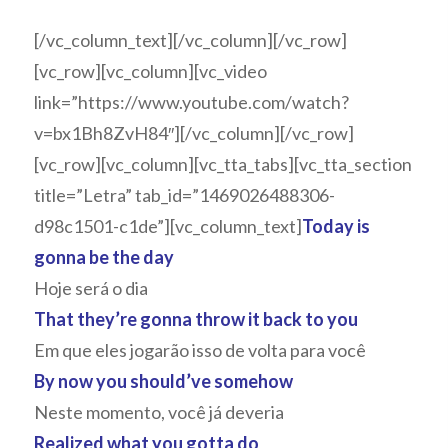
áudio
[/vc_column_text][/vc_column][/vc_row]
[vc_row][vc_column][vc_video
link=”https://www.youtube.com/watch?
v=bx1Bh8ZvH84″][/vc_column][/vc_row]
[vc_row][vc_column][vc_tta_tabs][vc_tta_section
title=”Letra” tab_id=”1469026488306-
d98c1501-c1de”][vc_column_text]
Today is
gonna be the day
Hoje será o dia
That they’re gonna throw it back to you
Em que eles jogarão isso de volta para você
By now you should’ve somehow
Neste momento, você já deveria
Realized what you gotta do