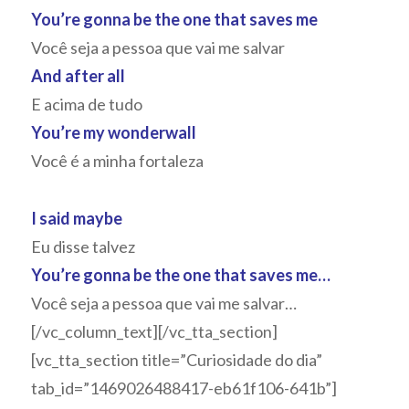
You’re gonna be the one that saves me
Você seja a pessoa que vai me salvar
And after all
E acima de tudo
You’re my wonderwall
Você é a minha fortaleza
I said maybe
Eu disse talvez
You’re gonna be the one that saves me…
Você seja a pessoa que vai me salvar…
[/vc_column_text][/vc_tta_section]
[vc_tta_section title=”Curiosidade do dia”
tab_id=”1469026488417-eb61f106-641b”]