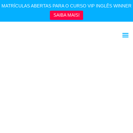
MATRÍCULAS ABERTAS PARA O CURSO VIP INGLÊS WINNER
SAIBA MAIS!
Professions & Occupations | Profissões & Ocupações
em Inglês