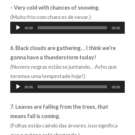
áudio
– Very cold with chances of snowing.
(Muito frio com chances de nevar.)
Tocador
00:00
00:00
de
áudio
6. Black clouds are gathering… I think we’re
gonna have a thunderstorm today!
(Nuvens negras estão se juntando… Acho que
teremos uma tempestade hoje!)
Tocador
00:00
00:00
de
áudio
7. Leaves are falling from the trees, that
means fall is coming.
(Folhas estão caindo das árvores, isso significa
que o outono está chegando.)