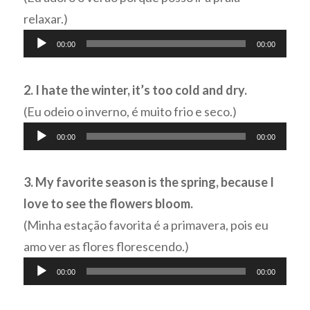
relaxar.)
Tocador
00:00
00:00
de
áudio
2. I hate the winter, it’s too cold and dry.
(Eu odeio o inverno, é muito frio e seco.)
Tocador
00:00
00:00
de
áudio
3. My favorite season is the spring, because I
love to see the flowers bloom.
(Minha estação favorita é a primavera, pois eu
amo ver as flores florescendo.)
Tocador
00:00
00:00
de