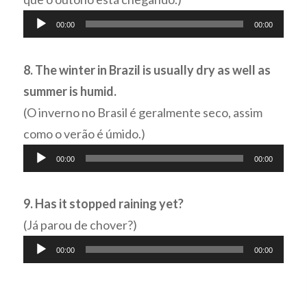
Tocador
00:00
00:00
de
áudio
8. The winter in Brazil is usually dry as well as
summer is humid.
(O inverno no Brasil é geralmente seco, assim
como o verão é úmido.)
Tocador
00:00
00:00
de
áudio
9. Has it stopped raining yet?
(Já parou de chover?)
Tocador
00:00
00:00
de
áudio