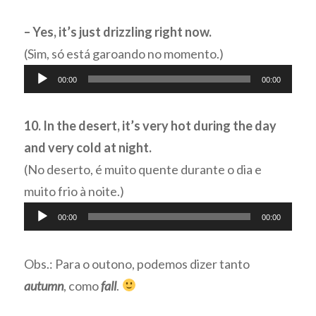
– Yes, it’s just drizzling right now.
(Sim, só está garoando no momento.)
Tocador
00:00
00:00
de
áudio
10. In the desert, it’s very hot during the day
and very cold at night.
(No deserto, é muito quente durante o dia e
muito frio à noite.)
Tocador
00:00
00:00
de
áudio
Obs.: Para o outono, podemos dizer tanto
autumn
, como
fall
.