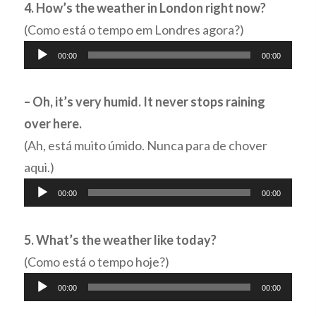
áudio
4. How’s the weather in London right now?
(Como está o tempo em Londres agora?)
Tocador
00:00
00:00
de
áudio
– Oh, it’s very humid. It never stops raining
over here.
(Ah, está muito úmido. Nunca para de chover
aqui.)
Tocador
00:00
00:00
de
áudio
5. What’s the weather like today?
(Como está o tempo hoje?)
Tocador
00:00
00:00
de