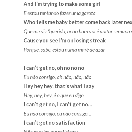
And I’m trying to make some girl
E estou tentando fazer uma garota
Who tells me baby better come back later ne
Que me diz “querido, acho bom você voltar semana
Cause you see I’m on losing streak
Porque, sabe, estou numa maré de azar
I can’t get no, oh no no no
Eu não consigo, ah não, não, não
Hey hey hey, that’s what I say
Hey, hey, hey, é o que eu digo
I can’t get no, I can’t get no…
Eu não consigo, eu não consigo…
I can’t get no satisfaction
Não consigo me satisfazer