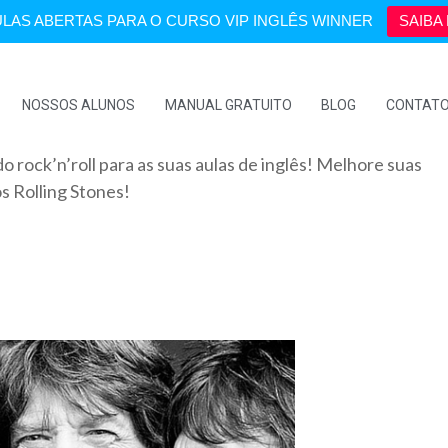
LAS ABERTAS PARA O CURSO VIP INGLÊS WINNER
SAIBA 
NOSSOS ALUNOS
MANUAL GRATUITO
BLOG
CONTAT
o rock’n’roll para as suas aulas de inglês! Melhore suas
s Rolling Stones!