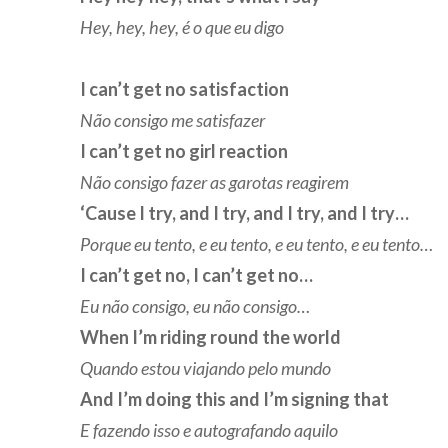
Hey, hey, hey, é o que eu digo
I can’t get no satisfaction
Não consigo me satisfazer
I can’t get no girl reaction
Não consigo fazer as garotas reagirem
‘Cause I try, and I try, and I try, and I try…
Porque eu tento, e eu tento, e eu tento, e eu tento…
I can’t get no, I can’t get no…
Eu não consigo, eu não consigo…
When I’m riding round the world
Quando estou viajando pelo mundo
And I’m doing this and I’m signing that
E fazendo isso e autografando aquilo