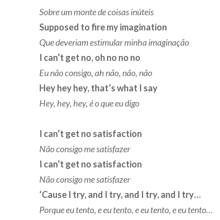
Sobre um monte de coisas inúteis
Supposed to fire my imagination
Que deveriam estimular minha imaginação
I can’t get no, oh no no no
Eu não consigo, ah não, não, não
Hey hey hey, that’s what I say
Hey, hey, hey, é o que eu digo
I can’t get no satisfaction
Não consigo me satisfazer
I can’t get no satisfaction
Não consigo me satisfazer
‘Cause I try, and I try, and I try, and I try…
Porque eu tento, e eu tento, e eu tento, e eu tento…