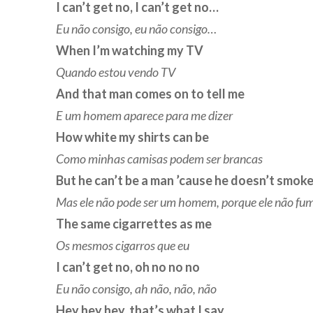
I can’t get no, I can’t get no…
Eu não consigo, eu não consigo…
When I’m watching my TV
Quando estou vendo TV
And that man comes on to tell me
E um homem aparece para me dizer
How white my shirts can be
Como minhas camisas podem ser brancas
But he can’t be a man ’cause he doesn’t smok
Mas ele não pode ser um homem, porque ele não fu
The same cigarrettes as me
Os mesmos cigarros que eu
I can’t get no, oh no no no
Eu não consigo, ah não, não, não
Hey hey hey, that’s what I say