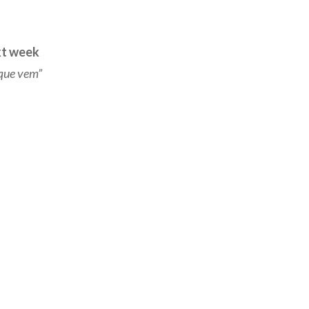
xt week
 que vem”