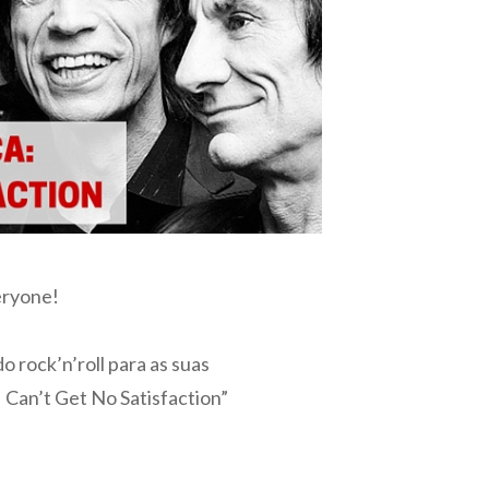
eryone!
o rock’n’roll para as suas
I Can’t Get No Satisfaction”