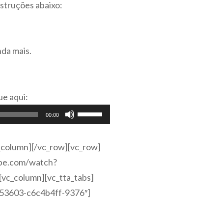
nstruções abaixo:
nda mais.
ue aqui:
Use
00:00
as
setas
_column][/vc_row][vc_row]
para
ube.com/watch?
cima
[vc_column][vc_tta_tabs]
ou
9153603-c6c4b4ff-9376″]
para
baixo