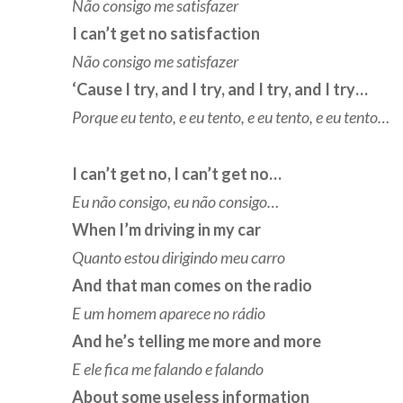
Não consigo me satisfazer
I can’t get no satisfaction
Não consigo me satisfazer
‘Cause I try, and I try, and I try, and I try…
Porque eu tento, e eu tento, e eu tento, e eu tento…
I can’t get no, I can’t get no…
Eu não consigo, eu não consigo…
When I’m driving in my car
Quanto estou dirigindo meu carro
And that man comes on the radio
E um homem aparece no rádio
And he’s telling me more and more
E ele fica me falando e falando
About some useless information