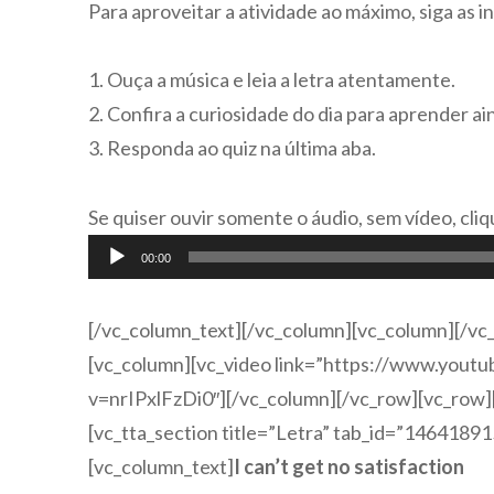
Para aproveitar a atividade ao máximo, siga as i
1. Ouça a música e leia a letra atentamente.
2. Confira a curiosidade do dia para aprender ai
3. Responda ao quiz na última aba.
Se quiser ouvir somente o áudio, sem vídeo, cliq
Tocador
00:00
de
áudio
[/vc_column_text][/vc_column][vc_column][/vc
[vc_column][vc_video link=”https://www.yout
v=nrIPxlFzDi0″][/vc_column][/vc_row][vc_row]
[vc_tta_section title=”Letra” tab_id=”146418
[vc_column_text]
I can’t get no satisfaction