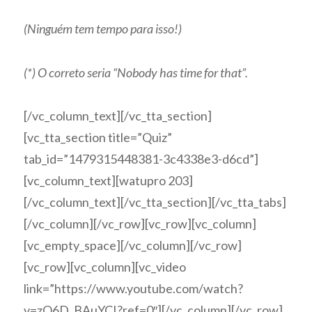
(Ninguém tem tempo para isso!)
(*) O correto seria “Nobody has time for that”.
[/vc_column_text][/vc_tta_section]
[vc_tta_section title=”Quiz”
tab_id=”1479315448381-3c4338e3-d6cd”]
[vc_column_text][watupro 203]
[/vc_column_text][/vc_tta_section][/vc_tta_tabs]
[/vc_column][/vc_row][vc_row][vc_column]
[vc_empty_space][/vc_column][/vc_row]
[vc_row][vc_column][vc_video
link=”https://www.youtube.com/watch?
v=zO6D_BAuYCI?ref=0″][/vc_column][/vc_row]