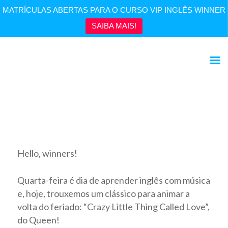
MATRÍCULAS ABERTAS PARA O CURSO VIP INGLÊS WINNER
SAIBA MAIS!
INGLÊS COM MÚSICA | Crazy Little Thing Called Love
Hello, winners!
Quarta-feira é dia de aprender inglês com música
e, hoje, trouxemos um clássico para animar a
volta do feriado: “Crazy Little Thing Called Love”,
do Queen!