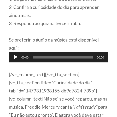
2. Confira a curiosidade do dia para aprender
ainda mais.
3. Responda ao quiz na terceira aba.
Se preferir, o áudio da música está disponível
aqui:
Tocador
00:00
00:00
de
áudio
[/vc_column_text][/vc_tta_section]
[vc_tta_section title=”Curiosidade do dia”
tab_id=”1479311938155-db9d7824-739b”]
[vc_column_text]Não sei se você reparou, mas na
música, Freddie Mercury canta
“I ain’t ready”
para
“Eu não estou pronto”. E agora você deve estar