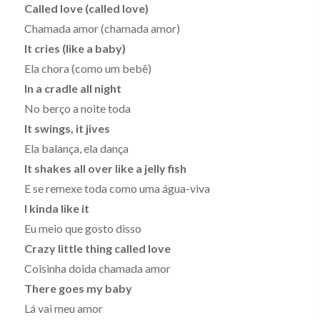
Called love (called love)
Chamada amor (chamada amor)
It cries (like a baby)
Ela chora (como um bebê)
In a cradle all night
No berço a noite toda
It swings, i
t jives
Ela balança, ela dança
It shakes all over like a jelly fish
E se remexe toda como uma água-viva
I kinda like it
Eu meio que gosto disso
Crazy little thing called love
Coisinha doida chamada amor
There goes my baby
Lá vai meu amor