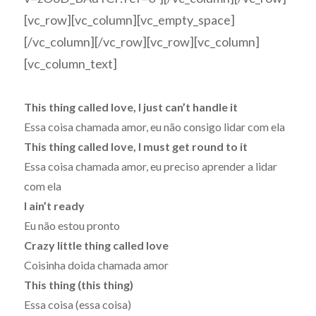
[vc_row][vc_column][vc_empty_space]
[/vc_column][/vc_row][vc_row][vc_column]
[vc_column_text]
This thing called love, I just can’t handle it
Essa coisa chamada amor, eu não consigo lidar com ela
This thing called love, I must get round to it
Essa coisa chamada amor, eu preciso aprender a lidar
com ela
I ain’t ready
Eu não estou pronto
Crazy little thing called love
Coisinha doida chamada amor
This thing (this thing)
Essa coisa (essa coisa)