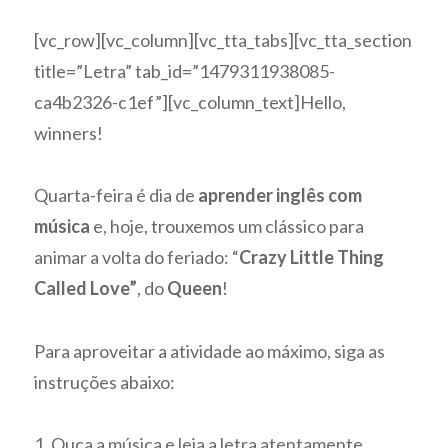
[vc_row][vc_column][vc_tta_tabs][vc_tta_section
title=”Letra” tab_id=”1479311938085-
ca4b2326-c1ef”][vc_column_text]Hello,
winners!
Quarta-feira é dia de
aprender inglês com
música
e, hoje, trouxemos um clássico para
animar a volta do feriado: “
Crazy Little Thing
Called Love”
, do
Queen
!
Para aproveitar a atividade ao máximo, siga as
instruções abaixo:
1. Ouça a música e leia a letra atentamente.