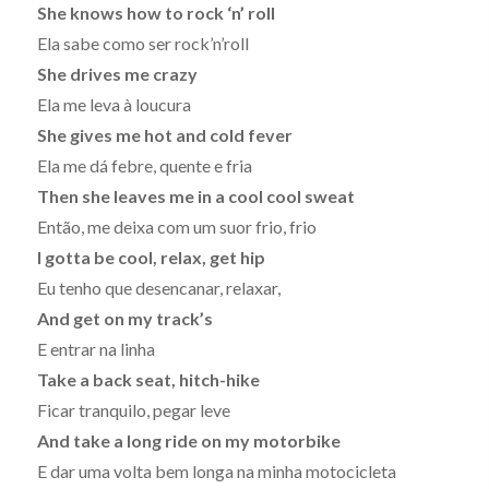
She knows how to rock ‘n’ roll
Ela sabe como ser rock’n’roll
She drives me crazy
Ela me leva à loucura
She gives me hot and cold fever
Ela me dá febre, quente e fria
Then she leaves me in a cool cool sweat
Então, me deixa com um suor frio, frio
I gotta be cool, relax, get hip
Eu tenho que desencanar, relaxar,
And get on my track’s
E entrar na linha
Take a back seat, hitch-hike
Ficar tranquilo, pegar leve
And take a long ride on my motorbike
E dar uma volta bem longa na minha motocicleta