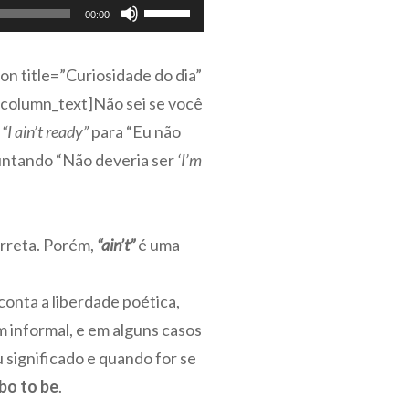
Use
00:00
as
setas
on title=”Curiosidade do dia”
para
olumn_text]Não sei se você
cima
“I ain’t ready”
para “Eu não
ou
guntando “Não deveria ser
‘I’m
para
baixo
para
orreta. Porém,
“ain’t”
é uma
aumentar
ou
onta a liberdade poética,
diminuir
 informal, e em alguns casos
o
u significado e quando for se
volume.
bo to be
.