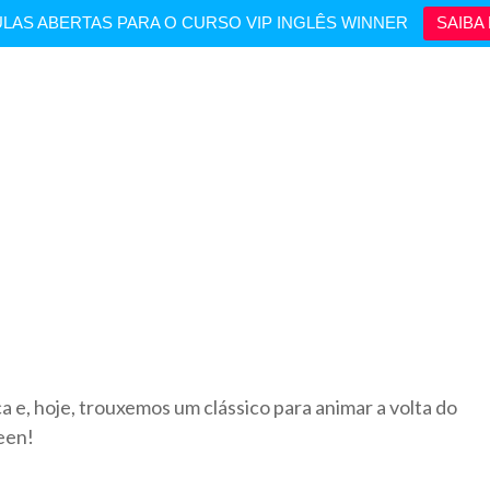
LAS ABERTAS PARA O CURSO VIP INGLÊS WINNER
SAIBA 
e
a e, hoje, trouxemos um clássico para animar a volta do
ueen!