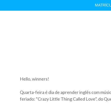
MATRÍCU
INGLÊS COM MÚSICA | Crazy Little Thing Called Lov
Hello, winners!
Quarta-feira é dia de aprender inglês com músic
feriado: “Crazy Little Thing Called Love”, do Q