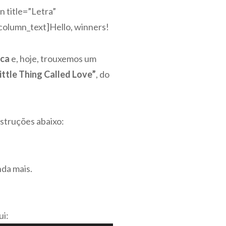
n title=”Letra”
olumn_text]Hello, winners!
ica
e, hoje, trouxemos um
ittle Thing Called Love”
, do
nstruções abaixo:
nda mais.
ui: