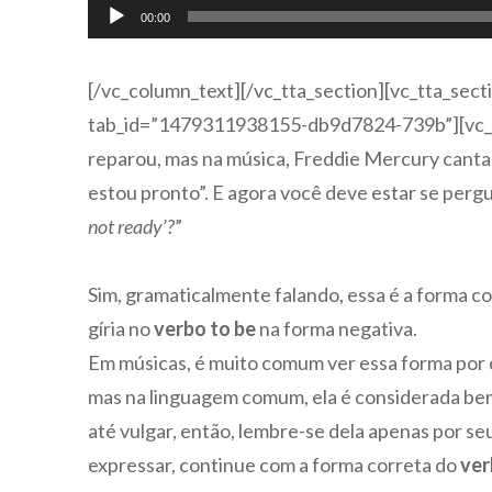
Tocador
00:00
de
áudio
[/vc_column_text][/vc_tta_section][vc_tta_secti
tab_id=”1479311938155-db9d7824-739b”][vc_c
reparou, mas na música, Freddie Mercury canta
estou pronto”. E agora você deve estar se per
not ready’?
”
Sim, gramaticalmente falando, essa é a forma c
gíria no
verbo
to be
na forma negativa.
Em músicas, é muito comum ver essa forma por c
mas na linguagem comum, ela é considerada bem
até vulgar, então, lembre-se dela apenas por se
expressar, continue com a forma correta do
ver