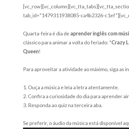
[vc_row][vc_column][vc_tta_tabs][vc_tta_sectio
tab_id=”1479311938085-ca4b2326-c1ef”][vc_c
Quarta-feira é dia de
aprender inglês com mús
clássico para animar a volta do feriado: “
Crazy L
Queen
!
Para aproveitar a atividade ao máximo, siga as i
1. Ouça a música e leia a letra atentamente.
2. Confira a curiosidade do dia para aprender ai
3. Responda ao quiz na terceira aba.
Se preferir, o áudio da música está disponível aq