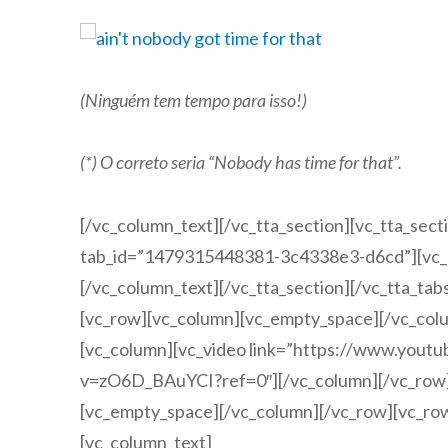
(Ninguém tem tempo para isso!)
(*) O correto seria “Nobody has time for that”.
[/vc_column_text][/vc_tta_section][vc_tta_secti
tab_id=”1479315448381-3c4338e3-d6cd”][vc_
[/vc_column_text][/vc_tta_section][/vc_tta_tab
[vc_row][vc_column][vc_empty_space][/vc_col
[vc_column][vc_video link=”https://www.yout
v=zO6D_BAuYCI?ref=0″][/vc_column][/vc_row]
[vc_empty_space][/vc_column][/vc_row][vc_ro
[vc_column_text]