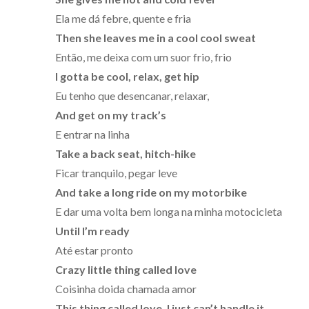
Ela me dá febre, quente e fria
Then she leaves me in a cool cool sweat
Então, me deixa com um suor frio, frio
I gotta be cool, relax, get hip
Eu tenho que desencanar, relaxar,
And get on my track’s
E entrar na linha
Take a back seat, hitch-hike
Ficar tranquilo, pegar leve
And take a long ride on my motorbike
E dar uma volta bem longa na minha motocicleta
Until I’m ready
Até estar pronto
Crazy little thing called love
Coisinha doida chamada amor
This thing called love, I just can’t handle it