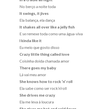
No berço a noite toda
It swings, i
t jives
Ela balança, ela dança
It shakes all over like a jelly fish
E se remexe toda como uma água-viva
I kinda like it
Eu meio que gosto disso
Crazy little thing called love
Coisinha doida chamada amor
There goes my baby
Lá vai meu amor
She knows how to rock ‘n’ roll
Ela sabe como ser rock’n’roll
She drives me crazy
Ela me leva à loucura
She gives me hot and cold fever