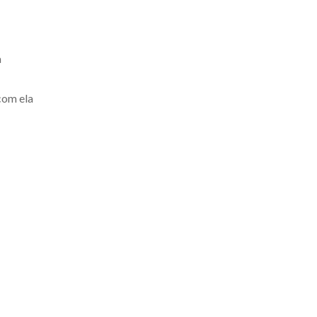
a
com ela