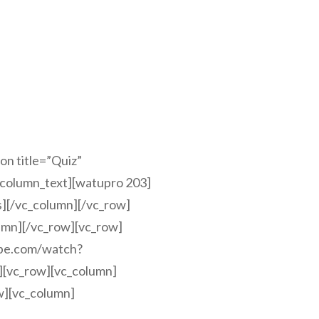
on title=”Quiz”
column_text][watupro 203]
s][/vc_column][/vc_row]
umn][/vc_row][vc_row]
ube.com/watch?
[vc_row][vc_column]
w][vc_column]