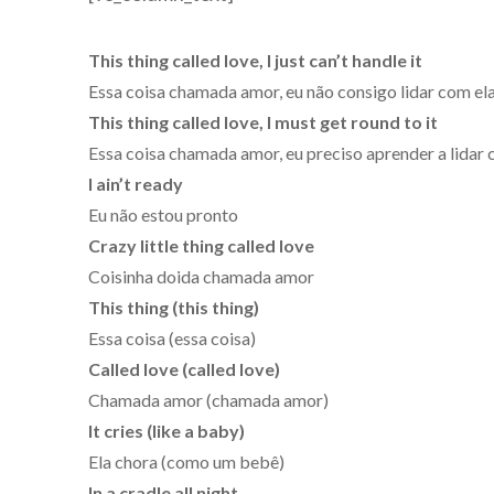
This thing called love, I just can’t handle it
Essa coisa chamada amor, eu não consigo lidar com el
This thing called love, I must get round to it
Essa coisa chamada amor, eu preciso aprender a lidar 
I ain’t ready
Eu não estou pronto
Crazy little thing called love
Coisinha doida chamada amor
This thing (this thing)
Essa coisa (essa coisa)
Called love (called love)
Chamada amor (chamada amor)
It cries (like a baby)
Ela chora (como um bebê)
In a cradle all night