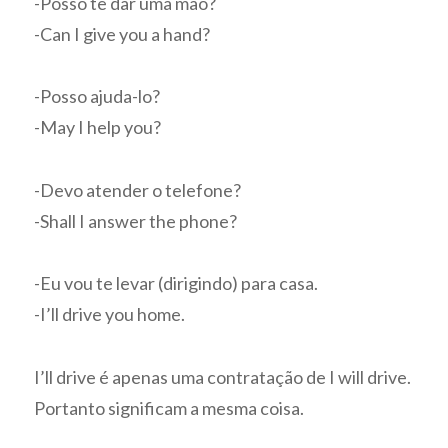
-Posso te dar uma mão?
-Can I give you a hand?
-Posso ajuda-lo?
-May I help you?
-Devo atender o telefone?
-Shall I answer the phone?
-Eu vou te levar (dirigindo) para casa.
-I’ll drive you home.
I’ll drive é apenas uma contratação de I will drive.
Portanto significam a mesma coisa.