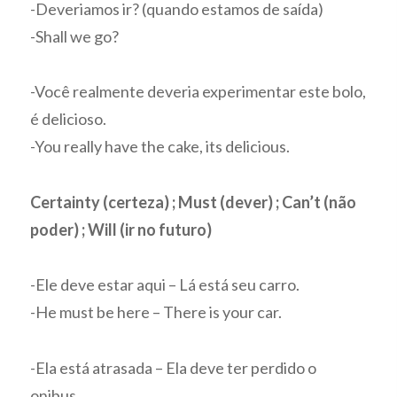
-Deveriamos ir? (quando estamos de saída)
-Shall we go?
-Você realmente deveria experimentar este bolo,
é delicioso.
-You really have the cake, its delicious.
Certainty (certeza) ; Must (dever) ; Can’t (não
poder) ; Will (ir no futuro)
-Ele deve estar aqui – Lá está seu carro.
-He must be here – There is your car.
-Ela está atrasada – Ela deve ter perdido o
onibus.