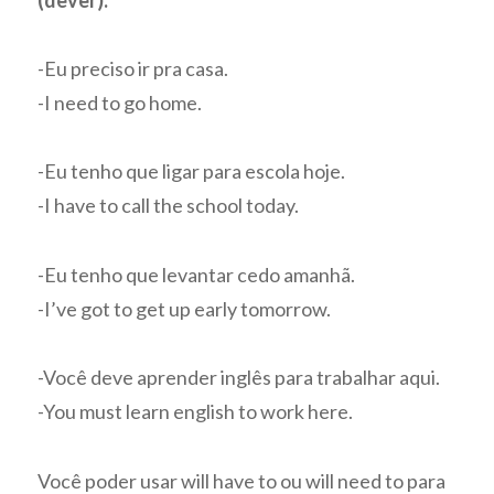
-Eu preciso ir pra casa.
-I need to go home.
-Eu tenho que ligar para escola hoje.
-I have to call the school today.
-Eu tenho que levantar cedo amanhã.
-I’ve got to get up early tomorrow.
-Você deve aprender inglês para trabalhar aqui.
-You must learn english to work here.
Você poder usar will have to ou will need to para