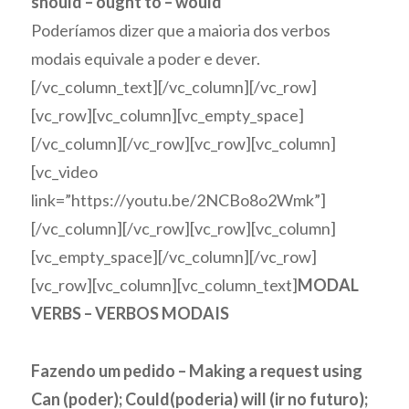
should
–
ought to
– would
Poderíamos dizer que a maioria dos verbos
modais equivale a
poder
e
dever
.
[/vc_column_text][/vc_column][/vc_row]
[vc_row][vc_column][vc_empty_space]
[/vc_column][/vc_row][vc_row][vc_column]
[vc_video
link=”https://youtu.be/2NCBo8o2Wmk”]
[/vc_column][/vc_row][vc_row][vc_column]
[vc_empty_space][/vc_column][/vc_row]
[vc_row][vc_column][vc_column_text]
MODAL
VERBS – VERBOS MODAIS
Fazendo um pedido – Making a request using
Can (poder); Could(poderia) will (ir no futuro);