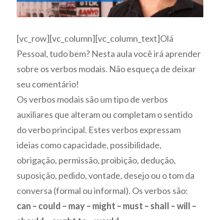
[vc_row][vc_column][vc_column_text]Olá
Pessoal, tudo bem? Nesta aula você irá aprender
sobre os verbos modais. Não esqueça de deixar
seu comentário!
Os
verbos modais
são um tipo de verbos
auxiliares que alteram ou completam o sentido
do verbo principal. Estes verbos expressam
ideias como capacidade,
possibilidade
,
obrigação
,
permissão
,
proibição
,
dedução
,
suposição
,
pedido
,
vontade
,
desejo
ou o
tom da
conversa
(
formal
ou
informal
). Os verbos são:
can
–
could
–
may
–
might
–
must
–
shall
–
will
–