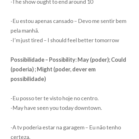
-The show ought to end around 10
-Eu estou apenas cansado – Devo me sentir bem
pela manhã.
-I’m just tired – I should feel better tomorrow
Possibilidade – Possibility: May (poder); Could
(poderia) ; Might (poder, dever em
possibilidade)
-Eu posso ter te visto hoje no centro.
-May have seen you today downtown.
-A tv poderia estar na garagem – Eu não tenho
certeza.